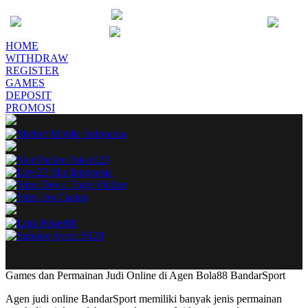
HOME
WITHDRAW
REGISTER
GAMES
DEPOSIT
PROMOSI
Games dan Permainan Judi Online di Agen Bola88 BandarSport
Agen judi online BandarSport memiliki banyak jenis permainan