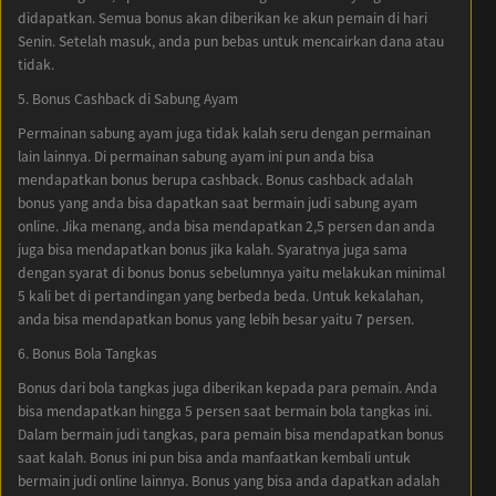
didapatkan. Semua bonus akan diberikan ke akun pemain di hari
Senin. Setelah masuk, anda pun bebas untuk mencairkan dana atau
tidak.
5. Bonus Cashback di Sabung Ayam
Permainan sabung ayam juga tidak kalah seru dengan permainan
lain lainnya. Di permainan sabung ayam ini pun anda bisa
mendapatkan bonus berupa cashback. Bonus cashback adalah
bonus yang anda bisa dapatkan saat bermain judi sabung ayam
online. Jika menang, anda bisa mendapatkan 2,5 persen dan anda
juga bisa mendapatkan bonus jika kalah. Syaratnya juga sama
dengan syarat di bonus bonus sebelumnya yaitu melakukan minimal
5 kali bet di pertandingan yang berbeda beda. Untuk kekalahan,
anda bisa mendapatkan bonus yang lebih besar yaitu 7 persen.
6. Bonus Bola Tangkas
Bonus dari bola tangkas juga diberikan kepada para pemain. Anda
bisa mendapatkan hingga 5 persen saat bermain bola tangkas ini.
Dalam bermain judi tangkas, para pemain bisa mendapatkan bonus
saat kalah. Bonus ini pun bisa anda manfaatkan kembali untuk
bermain judi online lainnya. Bonus yang bisa anda dapatkan adalah