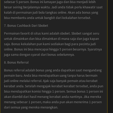
sebesar 5 persen. Bonus ini lumayan juga dan bisa menjadi lebih
besar seiring berjalannya waktu. Jadi anda tidak perlu khawatir saat
kalah di permainan judi bola tangkas online. Akan ada bonus yang
bisa membantu anda untuk bangkit dari kekalahan tersebut.
7. Bonus Cashback Dari Sbobet
Permainan favorit di situs kami adalah sbobet. Sbobet sangat seru
untuk dimainkan dan bisa dimainkan di mana saja dan juga kapan
saja. Bonus kekalahan pun kami sediakan bagi para pecinta judi
online. Bonus ini bisa mencapai hingga 5 persen besarnya. Syaratnya
juga sama dengan syarat dari bonus sebelumnya.
8. Bonus Referral
Bonus referral adalah bonus yang anda dapatkan saat mengundang
pemain baru. Anda bisa mendapatkan uang tanpa harus bermain
judi online melalui referral. Ajak saja banyak pemain atau kerabat
kerabat anda. Setelah mengajak kerabat kerabat tersebut, anda pun
bisa mendapatkan komisi hingga 1 persen. Semua bonus 1 persen ini
akan diambil dari hasil menang kerabat anda nantinya. Jika mereka
menang sebesar 1 persen, maka anda pun akan menerima 1 persen
dari semua yang mereka menangkan.